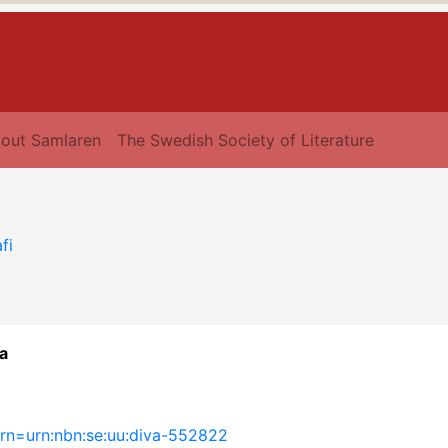
out Samlaren
The Swedish Society of Literature
fi
a
?urn=urn:nbn:se:uu:diva-552822